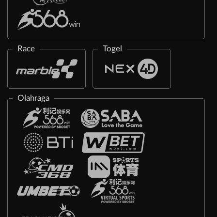
Race
Togel
Olahraga