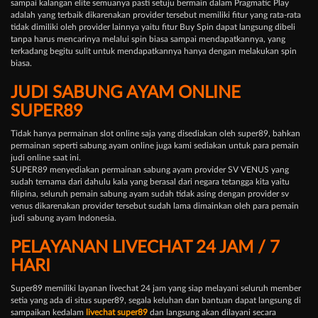
sampai kalangan elite semuanya pasti setuju bermain dalam Pragmatic Play
adalah yang terbaik dikarenakan provider tersebut memiliki fitur yang rata-rata
tidak dimiliki oleh provider lainnya yaitu fitur Buy Spin dapat langsung dibeli
tanpa harus mencarinya melalui spin biasa sampai mendapatkannya, yang
terkadang begitu sulit untuk mendapatkannya hanya dengan melakukan spin
biasa.
JUDI SABUNG AYAM ONLINE
SUPER89
Tidak hanya permainan slot online saja yang disediakan oleh super89, bahkan
permainan seperti sabung ayam online juga kami sediakan untuk para pemain
judi online saat ini.
SUPER89 menyediakan permainan sabung ayam provider SV VENUS yang
sudah ternama dari dahulu kala yang berasal dari negara tetangga kita yaitu
filipina, seluruh pemain sabung ayam sudah tidak asing dengan provider sv
venus dikarenakan provider tersebut sudah lama dimainkan oleh para pemain
judi sabung ayam Indonesia.
PELAYANAN LIVECHAT 24 JAM / 7
HARI
Super89 memiliki layanan livechat 24 jam yang siap melayani seluruh member
setia yang ada di situs super89, segala keluhan dan bantuan dapat langsung di
sampaikan kedalam
livechat super89
dan langsung akan dilayani secara