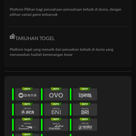
Platform Pilihan bagi perusahaan-perusahaan terbaik di dunia, dengan
pilihan variasi game terbanyak
TARUHAN TOGEL
Platform togel yang menarik dari perusahan terbaik di dunia yang
menawarkan hadiah kemenangan besar