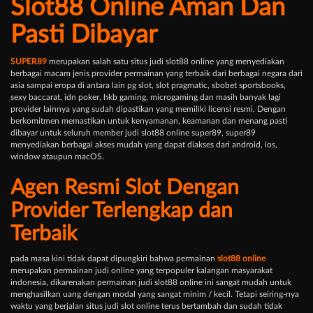
Slot88 Online Aman Dan
Pasti Dibayar
SUPER89
merupakan salah satu situs judi slot88 online yang menyediakan
berbagai macam jenis provider permainan yang terbaik dari berbagai negara dari
asia sampai eropa di antara lain pg slot, slot pragmatic, sbobet sportsbooks,
sexy baccarat, idn poker, hkb gaming, microgaming dan masih banyak lagi
provider lainnya yang sudah dipastikan yang memiliki licensi resmi. Dengan
berkomitmen memastikan untuk kenyamanan, keamanan dan menang pasti
dibayar untuk seluruh member judi slot88 online super89, super89
menyediakan berbagai akses mudah yang dapat diakses dari android, ios,
window ataupun macOS.
Agen Resmi Slot Dengan
Provider Terlengkap dan
Terbaik
pada masa kini tidak dapat dipungkiri bahwa permainan
slot88 online
merupakan permainan judi online yang terpopuler kalangan masyarakat
indonesia, dikarenakan permainan judi slot88 online ini sangat mudah untuk
menghasilkan uang dengan modal yang sangat minim / kecil. Tetapi seiring-nya
waktu yang berjalan situs judi slot online terus bertambah dan sudah tidak