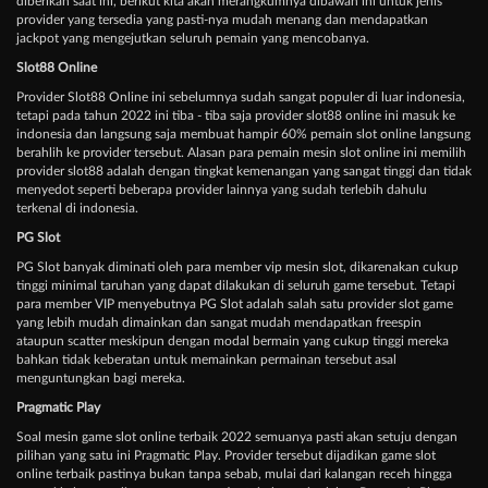
diberikan saat ini, berikut kita akan merangkumnya dibawah ini untuk jenis
provider yang tersedia yang pasti-nya mudah menang dan mendapatkan
jackpot yang mengejutkan seluruh pemain yang mencobanya.
Slot88 Online
Provider Slot88 Online ini sebelumnya sudah sangat populer di luar indonesia,
tetapi pada tahun 2022 ini tiba - tiba saja provider slot88 online ini masuk ke
indonesia dan langsung saja membuat hampir 60% pemain slot online langsung
berahlih ke provider tersebut. Alasan para pemain mesin slot online ini memilih
provider slot88 adalah dengan tingkat kemenangan yang sangat tinggi dan tidak
menyedot seperti beberapa provider lainnya yang sudah terlebih dahulu
terkenal di indonesia.
PG Slot
PG Slot banyak diminati oleh para member vip mesin slot, dikarenakan cukup
tinggi minimal taruhan yang dapat dilakukan di seluruh game tersebut. Tetapi
para member VIP menyebutnya PG Slot adalah salah satu provider slot game
yang lebih mudah dimainkan dan sangat mudah mendapatkan freespin
ataupun scatter meskipun dengan modal bermain yang cukup tinggi mereka
bahkan tidak keberatan untuk memainkan permainan tersebut asal
menguntungkan bagi mereka.
Pragmatic Play
Soal mesin game slot online terbaik 2022 semuanya pasti akan setuju dengan
pilihan yang satu ini Pragmatic Play. Provider tersebut dijadikan game slot
online terbaik pastinya bukan tanpa sebab, mulai dari kalangan receh hingga