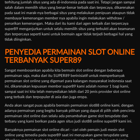
terhitung jumlah situs yang ada di-indonesia pada saat ini. Tetapi jangan sampai
salah dalam memilih situs yang benar-benar terbaik dan terpecaya, dikarenakan
pada saat ini marak-nya berbagai situs yang melakukan penipuan ataupun tidak
membayar kemenangan member nya apabila ingin melakukan withdraw /
penarikan kemenangan. Maka dari itu kami dari agen terbaik dan terpercaya
super89 menganjurkan untuk selalu memilih situs yang terbukti akan keamanan
dan terpercaya seperti kami untuk bermain agar tidak terjadi berbagai hal yang
tidak diinginkan.
PENYEDIA PERMAINAN SLOT ONLINE
TERBANYAK SUPER89
Sangat membosankan apabila kita bermain slot online dengan beberapa
permainan saja, maka dari itu SUPER89 berinisiatif untuk memperbanyak
permainan slot online yang digemari para kalangan masyarakat indonesia saat
ini, dikarenakan kepuasan member super89 kami adalah nomor 1 bagi kami,
sampai saat ini kita telah menyediakan lebih dari 20 jenis provider slot online
yang terbaik dan terpopuler di asia dan juga eropa.
Anda akan sangat puas apabila bermain permainan slot88 online kami, dengan
adanya permainan yang begitu banyak pilihan yang dapat di pilih oleh pencinta
permainan slot online dan selalu ada penambahan game slot terupdate dan
terbaru yang kami berikan pada agen situs judi slot88 online super89 kami ini.
Banyaknya permainan slot online dicari - cari oleh pemain judi mesin slot
online yang tersedia pada super89 saat ini merupakan game terupdate yang