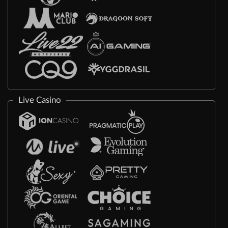
Live Casino