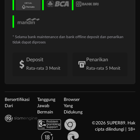
* Selama bank maintenance dan bank offline deposit dan penarikan
tidak dapat diproses
Deposit
Penarikan
Rata-rata 3 Menit
Rata-rata 5 Menit
Bersertifikasi
Tanggung
Browser
Dari
Jawab
Yang
Bermain
Didukung
©2026 SUPER89. Hak
cipta dilindungi | 18+